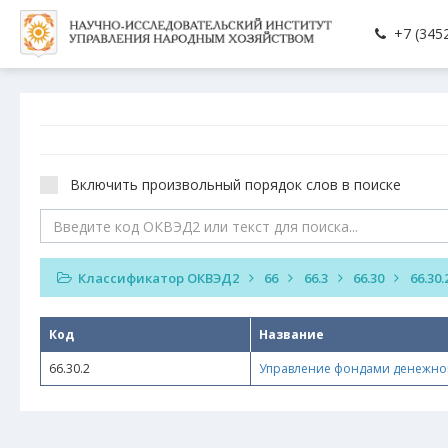
+7 (3452
Включить произвольный порядок слов в поиске
Классификатор ОКВЭД2
66
66.3
66.30
66.30.
Код
Название
66.30.2
Управление фондами денежно