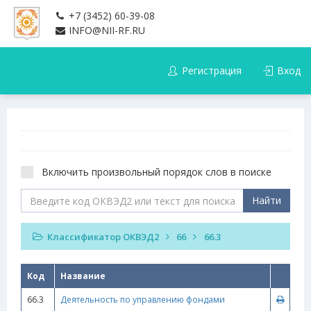
+7 (3452) 60-39-08
INFO@NII-RF.RU
Регистрация
Вход
Включить произвольный порядок слов в поиске
Найти
Классификатор ОКВЭД2
66
66.3
Код
Название
66.3
Деятельность по управлению фондами