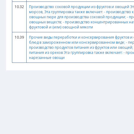
10.32
Производство соковой продукции из фруктов и овощей Эта
морсов, Эта группировка также включает: - производство
овощных пюре для производства соковой продукции; - п
овощных веществ; - производство концентрированных нат
фруктовой и (или) овощной мякоти
10.39
Прочие виды переработки и консервирования фруктов и о
блюд в замороженном или консервированном виде; - перер
производство продуктов питания из фруктов или овощей; 
питания из орехов Эта группировка также включает: - п
нарезанные овощи