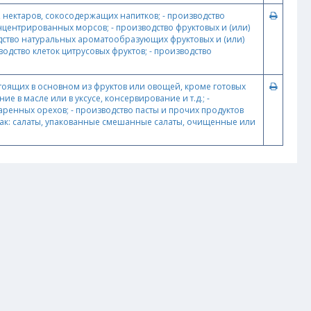
, нектаров, сокосодержащих напитков; - производство
нцентрированных морсов; - производство фруктовых и (или)
дство натуральных ароматообразующих фруктовых и (или)
дство клеток цитрусовых фруктов; - производство
стоящих в основном из фруктов или овощей, кроме готовых
в масле или в уксусе, консервирование и т.д.; -
аренных орехов; - производство пасты и прочих продуктов
 как: салаты, упакованные смешанные салаты, очищенные или