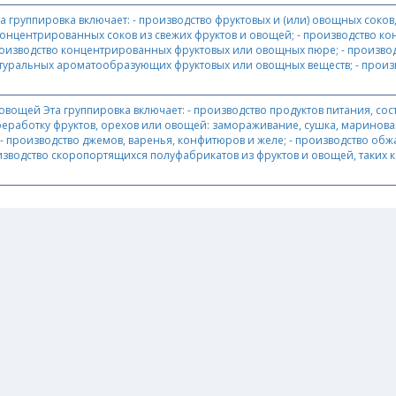
 группировка включает: - производство фруктовых и (или) овощных соков
 концентрированных соков из свежих фруктов и овощей; - производство ко
роизводство концентрированных фруктовых или овощных пюре; - произво
уральных ароматообразующих фруктовых или овощных веществ; - произво
вощей Эта группировка включает: - производство продуктов питания, со
аботку фруктов, орехов или овощей: замораживание, сушка, маринование 
- производство джемов, варенья, конфитюров и желе; - производство обж
роизводство скоропортящихся полуфабрикатов из фруктов и овощей, таких