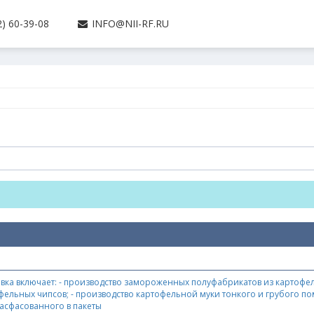
) 60-39-08
INFO@NII-RF.RU
ка включает: - производство замороженных полуфабрикатов из картофеля;
офельных чипсов; - производство картофельной муки тонкого и грубого п
расфасованного в пакеты