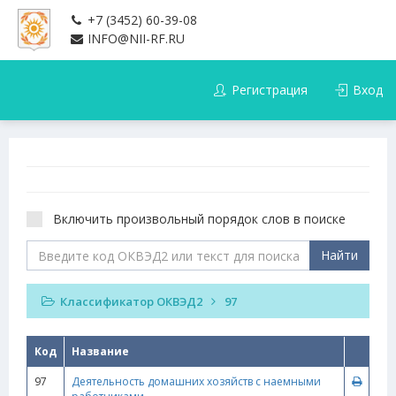
+7 (3452) 60-39-08
INFO@NII-RF.RU
Регистрация
Вход
Включить произвольный порядок слов в поиске
Найти
Классификатор ОКВЭД2
97
Код
Название
97
Деятельность домашних хозяйств с наемными