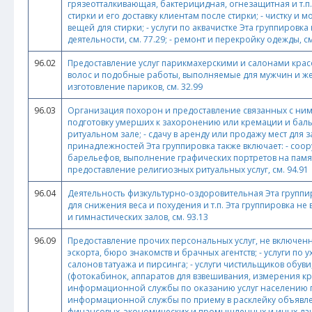
грязеотталкивающая, бактерицидная, огнезащитная и т.п.
стирки и его доставку клиентам после стирки; - чистку и
вещей для стирки; - услуги по аквачистке Эта группировк
деятельности, см. 77.29; - ремонт и перекройку одежды, см
96.02
Предоставление услуг парикмахерскими и салонами красо
волос и подобные работы, выполняемые для мужчин и женщ
изготовление париков, см. 32.99
96.03
Организация похорон и предоставление связанных с ними 
подготовку умерших к захоронению или кремации и бальз
ритуальном зале; - сдачу в аренду или продажу мест дл
принадлежностей Эта группировка также включает: - соору
барельефов, выполнение графических портретов на памятни
предоставление религиозных ритуальных услуг, см. 94.91
96.04
Деятельность физкультурно-оздоровительная Эта группиро
для снижения веса и похудения и т.п. Эта группировка не
и гимнастических залов, см. 93.13
96.09
Предоставление прочих персональных услуг, не включенных
эскорта, бюро знакомств и брачных агентств; - услуги по
салонов татуажа и пирсинга; - услуги чистильщиков обув
(фотокабинок, аппаратов для взвешивания, измерения кровя
информационной службы по оказанию услуг населению по
информационной службы по приему в расклейку объявлен
финансовых, экономических и промышленных и иных данны