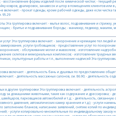
; - восстановление формы изделий после химической чистки; - текущий р
 мойку ковров, драпировок, занавесок и штор в помещениях клиентов или в
а не включает: - прокат одежды, кроме рабочей одежды, даже если чистка т
. 95.29
ты Эта группировка включает: - мытье волос, подравнивание и стрижку, 
ин; - бритье и подравнивание бороды; - маникюр, педикюр, макияж, масс
услуг Эта группировка включает: - захоронение и кремацию тел людей и 
амирование, услуги гробовщиков; - предоставление услуг по похоронам 
я захоронения; - обслуживание могил и мавзолеев; - изготовление надгр
жение склепов и мемориальных комплексов; - изготовление траурных венков
ках, скульптурные работы и т.п., выполнение надписей Эта группировка н
вка включает: - деятельность бань и душевых по предоставлению общегиг
 включает: - деятельность массажных салонов, см. 86.90; - деятельность 
 в другие группировки Эта группировка включает: - деятельность астроло
 уходу за домашними животными, такие как содержание и дрессировка; - д
и, швейцаров, парковщиков автомобилей и т.д.; - деятельность, связанную
ного давления, автоматических камер хранения и т.д.); - услуги наемных 
 заполнению бланков, написанию заявлений, снятию копий по индивидуа
ий; - услуги копировально-множительные по индивидуальному заказу н
х по индивидуальному заказу населения; - услуги по оборудованию кварт