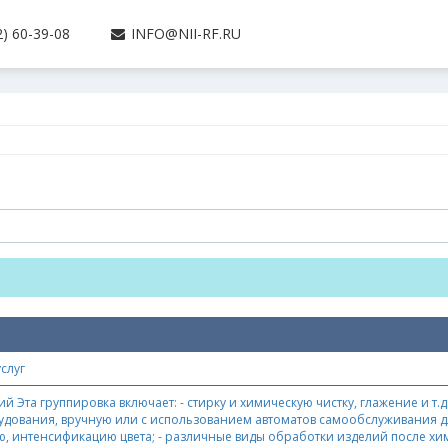
) 60-39-08
INFO@NII-RF.RU
слуг
й Эта группировка включает: - стирку и химическую чистку, глажение и т.
дования, вручную или с использованием автоматов самообслуживания 
ю, интенсификацию цвета; - различные виды обработки изделий после хим