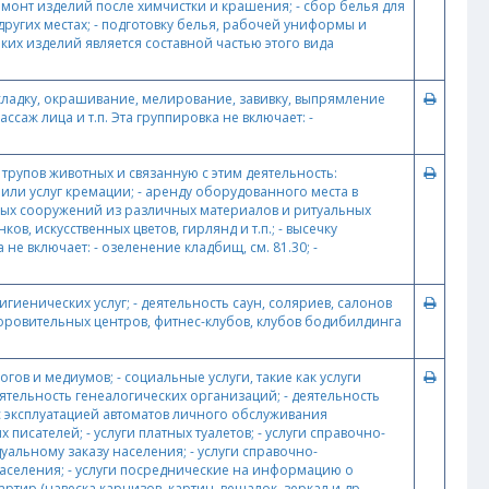
емонт изделий после химчистки и крашения; - сбор белья для
 других местах; - подготовку белья, рабочей униформы и
аких изделий является составной частью этого вида
укладку, окрашивание, мелирование, завивку, выпрямление
аж лица и т.п. Эта группировка не включает: -
трупов животных и связанную с этим деятельность:
или услуг кремации; - аренду оборудованного места в
обных сооружений из различных материалов и ритуальных
, искусственных цветов, гирлянд и т.п.; - высечку
е включает: - озеленение кладбищ, см. 81.30; -
иенических услуг; - деятельность саун, соляриев, салонов
оздоровительных центров, фитнес-клубов, клубов бодибилдинга
гов и медиумов; - социальные услуги, такие как услуги
еятельность генеалогических организаций; - деятельность
 с эксплуатацией автоматов личного обслуживания
писателей; - услуги платных туалетов; - услуги справочно-
льному заказу населения; - услуги справочно-
аселения; - услуги посреднические на информацию о
ир (навеска карнизов, картин, вешалок, зеркал и др.