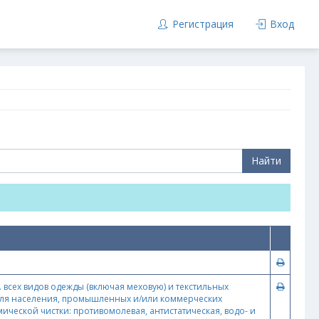
Регистрация
Вход
Найти
д. всех видов одежды (включая меховую) и текстильных
для населения, промышленных и/или коммерческих
ической чистки: противомолевая, антистатическая, водо- и