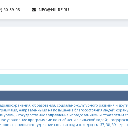
) 60-39-08
INFO@NII-RF.RU
здравоохранения, образования, социально-культурного развития и други
ограммами, направленными на повышение благосостояния людей: охрану з
услуги; - государственное управление исследованиями и стратегиями соц
енное управление программами по снабжению питьевой водой; - госуда
ка не включает: - удаление сточных вод и отходов, см. 37, 38, 39; - де