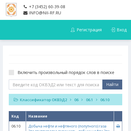
+7 (3452) 60-39-08
INFO@NII-RF.RU
Регистрация
Вход
Включить произвольный порядок слов в поиске
Найти
Классификатор ОКВЭД2
06
06.1
06.10
Код
Название
06.10
Добыча нефти и нефтяного (попутного) газа