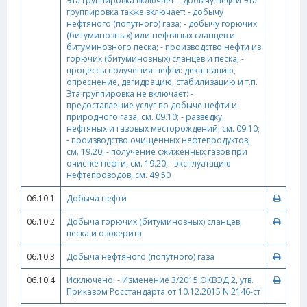
Эта группировка включает: - добычу нефти Эта
группировка также включает: - добычу
нефтяного (попутного) газа; - добычу горючих
(битуминозных) или нефтяных сланцев и
битуминозного песка; - производство нефти из
горючих (битуминозных) сланцев и песка; -
процессы получения нефти: декантацию,
опреснение, дегидрацию, стабилизацию и т.п.
Эта группировка не включает: -
предоставление услуг по добыче нефти и
природного газа, см. 09.10; - разведку
нефтяных и газовых месторождений, см. 09.10;
- производство очищенных нефтепродуктов,
см. 19.20; - получение сжиженных газов при
очистке нефти, см. 19.20; - эксплуатацию
нефтепроводов, см. 49.50
06.10.1
Добыча нефти
06.10.2
Добыча горючих (битуминозных) сланцев,
песка и озокерита
06.10.3
Добыча нефтяного (попутного) газа
06.10.4
Исключено. - Изменение 3/2015 ОКВЭД 2, утв.
Приказом Росстандарта от 10.12.2015 N 2146-ст