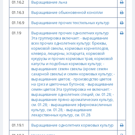
01.16.2
Выращивание льна
01.16.3
Выращивание обыкновенной конопли
01.16.9
Выращивание прочих текстильных культур
01.19
Выращивание прочих однолетних культур
Эта группировка включает: - выращивание
всех прочих однолетних культур: брюквы,
кормовой свеклы, кормовых корнеплодов,
клевера, люцерны, эспарцета, кормовой
кукурузы и прочих кормовых трав, кормовой
капусты и подобных кормовых культур; -
выращивание семян свеклы (кроме семян
сахарной свеклы) и семян кормовых культур; -
выращивание цветов; - производство цветов
на срез и цветочных бутонов; - выращивание
семян цветов Эта группировка не включает: -
выращивание однолетних специй, см. 01.28; -
выращивание пряно-ароматических культур,
см. 01.28; - выращивание эфирномасличных
культур, см. 01.28; - выращивание
лекарственных культур, см. 01.28
01.19.1
Выращивание однолетних кормовых культур