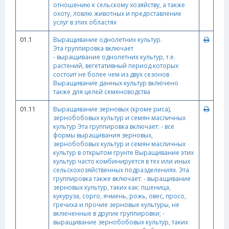
отношению к сельскому хозяйству, а также
охоту, ловлю животных и предоставление
услуг в этих областях
01.1
Выращивание однолетних культур.
Эта группировка включает
- выращивание однолетних культур, т.е.
растений, вегетативный период которых
состоит не более чем из двух сезонов
Выращивание данных культур включено
также для целей семеноводства
01.11
Выращивание зерновых (кроме риса),
зернобобовых культур и семян масличных
культур Эта группировка включает: - все
формы выращивания зерновых,
зернобобовых культур и семян масличных
культур в открытом грунте Выращивание этих
культур часто комбинируется в тех или иных
сельскохозяйственных подразделениях. Эта
группировка также включает: - выращивание
зерновых культур, таких как: пшеница,
кукуруза, сорго, ячмень, рожь, овес, просо,
гречиха и прочие зерновые культуры, не
включенные в другие группировки; -
выращивание зернобобовых культур, таких