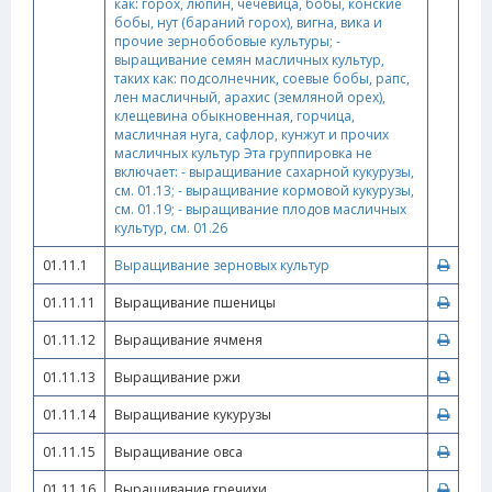
как: горох, люпин, чечевица, бобы, конские
бобы, нут (бараний горох), вигна, вика и
прочие зернобобовые культуры; -
выращивание семян масличных культур,
таких как: подсолнечник, соевые бобы, рапс,
лен масличный, арахис (земляной орех),
клещевина обыкновенная, горчица,
масличная нуга, сафлор, кунжут и прочих
масличных культур Эта группировка не
включает: - выращивание сахарной кукурузы,
см. 01.13; - выращивание кормовой кукурузы,
см. 01.19; - выращивание плодов масличных
культур, см. 01.26
01.11.1
Выращивание зерновых культур
01.11.11
Выращивание пшеницы
01.11.12
Выращивание ячменя
01.11.13
Выращивание ржи
01.11.14
Выращивание кукурузы
01.11.15
Выращивание овса
01.11.16
Выращивание гречихи