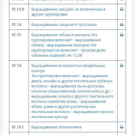
01.13.9
Выращивание овощей, не включенных в
другие группировки
01.14
Выращивание сахарного тростника
01.15
Выращивание табака и махорки Эта
группировка включает: - выращивание
табака; - выращивание махорки Эта
группировка не включает: - производство
табачных изделий, см. 12.00
01.16
Выращивание волокнистых прядильных
культур
Эта группировка включает: - выращивание
джута, кенафа и других текстильных лубяных
волокон; - выращивание льна-долгунца,
конопли обыкновенной, хлопчатника и др.; -
выращивание сизаля и другого текстильного
волокна семейства агавы; - выращивание
абаки, рами и других растительных
текстильных волокон; - выращивание прочих
текстильных культур
01.16.1
Выращивание хлопчатника