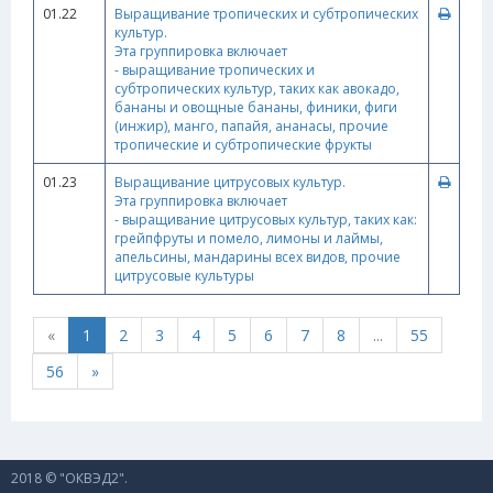
01.22
Выращивание тропических и субтропических
культур.
Эта группировка включает
- выращивание тропических и
субтропических культур, таких как авокадо,
бананы и овощные бананы, финики, фиги
(инжир), манго, папайя, ананасы, прочие
тропические и субтропические фрукты
01.23
Выращивание цитрусовых культур.
Эта группировка включает
- выращивание цитрусовых культур, таких как:
грейпфруты и помело, лимоны и лаймы,
апельсины, мандарины всех видов, прочие
цитрусовые культуры
«
1
2
3
4
5
6
7
8
...
55
56
»
2018 © "ОКВЭД2".