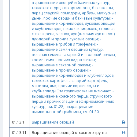
выращивание овощей и бахчевых культур,
таких как: огурцы и корнишоны, баклажаны,
перец сладкий, помидоры, арбузы, мускусные
дыни, прочие овощи и бахчевые культуры; -
выращивание корнеплодов, луковых овощей
и клубнеплодов, таких как: морковь, столовая
свекла, репа, чеснок, лук (включая лук-шалот),
лук-порей и прочие луковые овощи; -
выращивание грибов и трюфелей; -
выращивание семян овощных культур,
включая семена сахарной и столовой свеклы,
кроме семян прочих видов свеклы; -
выращивание сахарной свеклы; -
выращивание прочих овощей; -
выращивание корнеплодов и клубнеплодов,
таких как: картофель, сладкий картофель,
маниока, ямс, прочие корнеплоды и
клубнеплоды Эта группировка не включает: -
выращивание красного перца, стручкового
перца и прочих специй и эфирномасличных
культур, см. 01.28; - выращивание
шампиньонной грибницы, см. 01.30
01.13.1
Выращивание овощей
01.13.11
Выращивание овощей открытого грунта