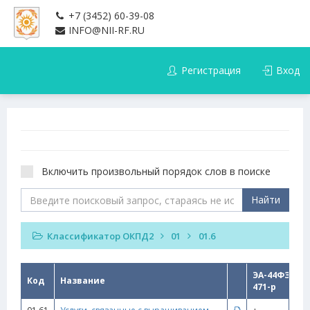
+7 (3452) 60-39-08
INFO@NII-RF.RU
Регистрация
Вход
Включить произвольный порядок слов в поиске
Найти
Классификатор ОКПД2
01
01.6
ЭА-44ФЗ
Код
Название
471-p