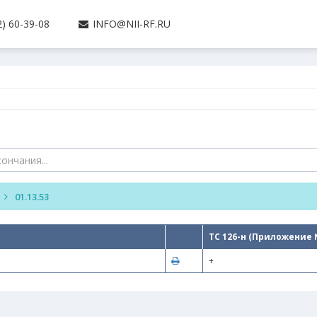
) 60-39-08
INFO@NII-RF.RU
01.13.53
ТС 126-н (Приложение 
+