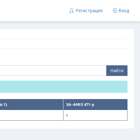
Регистрация
Вход
Найти
№ 1)
ЭА-44ФЗ 471-p
+