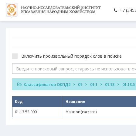
+7 (3452
Включить произвольный порядок слов в поиске
Классификатор ОКПД2
01
01.1
01.13
01.13.5
Код
Название
01.13.53.000
Маниок (кассава)